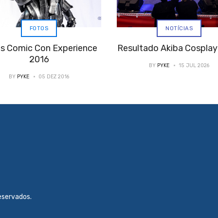
FOTOS
NOTÍCIAS
s Comic Con Experience
Resultado Akiba Cospla
2016
BY
PYKE
15 JUL 2026
BY
PYKE
05 DEZ 2016
reservados.