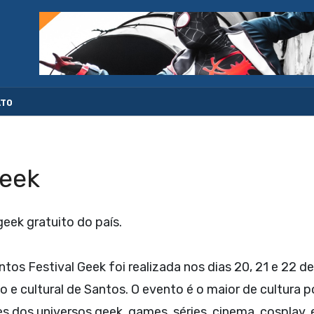
ATO
Geek
geek gratuito do país.
tos Festival Geek foi realizada nos dias 20, 21 e 22 
o e cultural de Santos. O evento é o maior de cultura 
s dos universos geek, games, séries, cinema, cosplay,