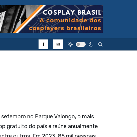
Type 2 or more cha
de setembro no Parque Valongo, o mais
pop gratuito do país e reúne anualmente
 entre outros. Em 2023, 85 mil pessoas