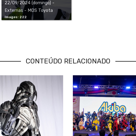
22/09/2024 (domingo) -
Externas - MOS Toyota
Images: 222
6ª EDIÇÃO
CONTEÚDO RELACIONADO