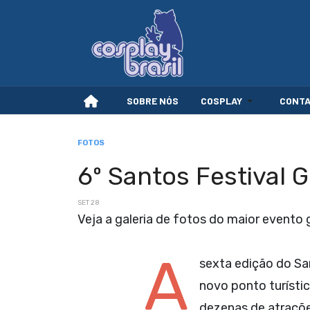
SOBRE NÓS
COSPLAY
CONT
FOTOS
6º Santos Festival 
SET 28
Veja a galeria de fotos do maior evento 
A
sexta edição do San
novo ponto turístic
dezenas de atraçõe