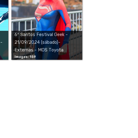
6º Santos Festival Geek -
 -
21/09/2024 (sábado)-
Externas - MOS Toyota
Images: 159