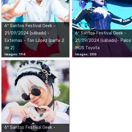
6º Santos Festival Geek -
21/09/2024 (sábado) -
6º Santos Festival Geek -
Externas - Ton López (parte 2
21/09/2024 (sábado)- Palco
de 2)
MOS Toyota
Images: 194
Images: 200
6º Santos Festival Geek -