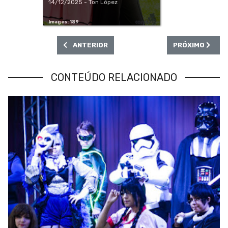
14/12/2025 - Ton López
Images: 189
ARTIGO ANTERIOR: SÃO VICENTE CIDADE GEEK -
PRÓXIMO ARTIG
ANTERIOR
PRÓXIMO
CONTEÚDO RELACIONADO