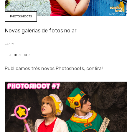
PHOTOSHOOTS
Novas galerias de fotos no ar
JAN 19
PHOTOSHOOTS
Publicamos três novos Photoshoots, confira!