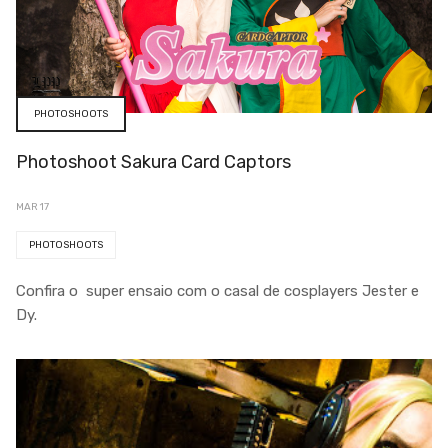
PHOTOSHOOTS
Photoshoot Sakura Card Captors
MAR 17
PHOTOSHOOTS
Confira o super ensaio com o casal de cosplayers Jester e
Dy.