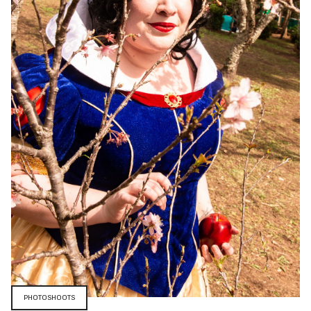
PHOTOSHOOTS