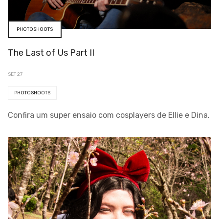
PHOTOSHOOTS
The Last of Us Part II
SET 27
PHOTOSHOOTS
Confira um super ensaio com cosplayers de Ellie e Dina.