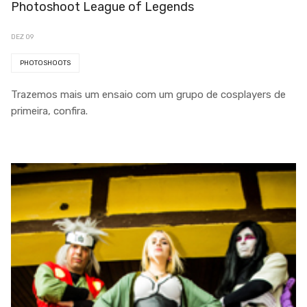
Photoshoot League of Legends
DEZ 09
PHOTOSHOOTS
Trazemos mais um ensaio com um grupo de cosplayers de
primeira, confira.