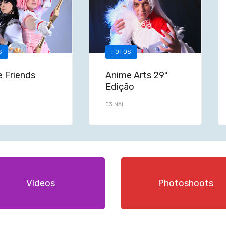
S
FOTOS
 Friends
Anime Arts 29ª
Edição
03 MAI
Vídeos
Photoshoots